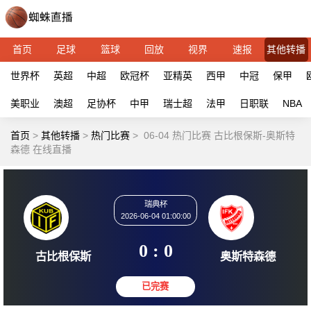
首页
足球
篮球
回放
视界
速报
其他转播
世界杯
英超
中超
欧冠杯
亚精英
西甲
中冠
保甲
美职业
澳超
足协杯
中甲
瑞士超
法甲
日职联
NBA
首页
>
其他转播
>
热门比赛
>
06-04 热门比赛 古比根保斯-奥斯特
森德 在线直播
瑞典杯
2026-06-04 01:00:00
0 : 0