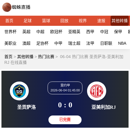
首页
足球
篮球
回放
视界
速报
其他转播
世界杯
英超
中超
欧冠杯
亚精英
西甲
中冠
保甲
美职业
澳超
足协杯
中甲
瑞士超
法甲
日职联
NBA
首页
>
其他转播
>
热门比赛
>
06-04 热门比赛 圣贡萨洛-亚美利加
RJ 在线直播
里约甲
2026-06-04 01:45:00
0 : 0