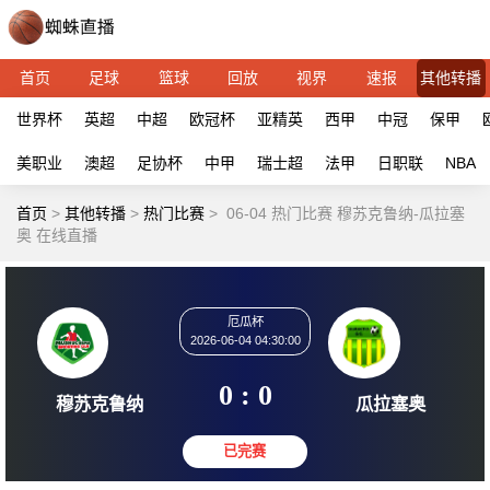
首页
足球
篮球
回放
视界
速报
其他转播
世界杯
英超
中超
欧冠杯
亚精英
西甲
中冠
保甲
美职业
澳超
足协杯
中甲
瑞士超
法甲
日职联
NBA
首页
>
其他转播
>
热门比赛
>
06-04 热门比赛 穆苏克鲁纳-瓜拉塞
奥 在线直播
厄瓜杯
2026-06-04 04:30:00
0 : 0