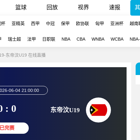
篮球
回放
视界
速报
冠杯
亚精英
西甲
中冠
保甲
欧协联
匈甲
亚洲杯
越南
甲
瑞士超
法甲
日职联
NBA
CBA
WNBA
WCBA
NBA
19-东帝汶U19 在线直播
026-06-04 21:00:00
0 : 0
东帝汶U19
已完赛