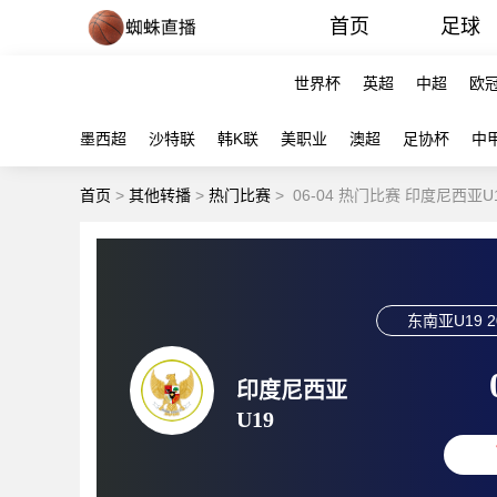
首页
足球
世界杯
英超
中超
欧
墨西超
沙特联
韩K联
美职业
澳超
足协杯
中
首页
>
其他转播
>
热门比赛
>
06-04 热门比赛 印度尼西亚U
东南亚U19
2
印度尼西亚
U19