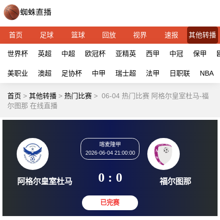
首页
足球
篮球
回放
视界
速报
其他转播
世界杯
英超
中超
欧冠杯
亚精英
西甲
中冠
保甲
美职业
澳超
足协杯
中甲
瑞士超
法甲
日职联
NBA
首页
>
其他转播
>
热门比赛
>
06-04 热门比赛 阿格尔皇室杜马-福
尔图那 在线直播
喀麦隆甲
2026-06-04 21:00:00
0 : 0