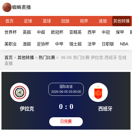
首页
足球
篮球
回放
视界
速报
其他转播
世界杯
英超
中超
欧冠杯
亚精英
西甲
中冠
保甲
美职业
澳超
足协杯
中甲
瑞士超
法甲
日职联
NBA
首页
>
其他转播
>
热门比赛
>
06-05 热门比赛 伊拉克-西班牙 在线
直播
国际友谊
2026-06-05 03:00:00
0 : 0