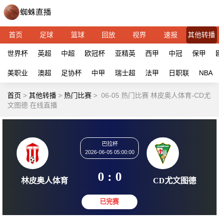
首页
足球
篮球
回放
视界
速报
其他转播
世界杯
英超
中超
欧冠杯
亚精英
西甲
中冠
保甲
美职业
澳超
足协杯
中甲
瑞士超
法甲
日职联
NBA
首页
>
其他转播
>
热门比赛
>
06-05 热门比赛 林皮奥人体育-CD尤
文图德 在线直播
巴拉杯
2026-06-05 05:00:00
0 : 0