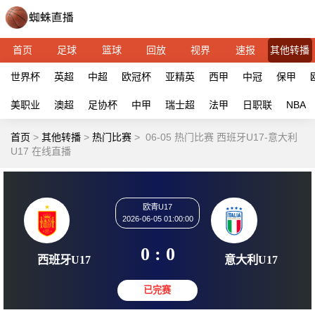
首页
足球
篮球
回放
视界
速报
其他转播
世界杯
英超
中超
欧冠杯
亚精英
西甲
中冠
保甲
美职业
澳超
足协杯
中甲
瑞士超
法甲
日职联
NBA
首页
>
其他转播
>
热门比赛
>
06-05 热门比赛 西班牙U17-意大利
U17 在线直播
欧青U17
2026-06-05 01:00:00
0 : 0