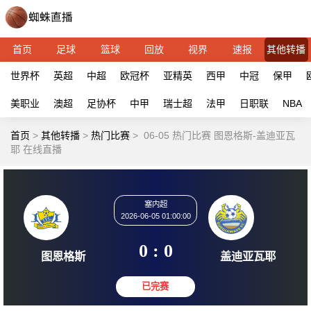
首页
足球
篮球
回放
视界
速报
其他转播
世界杯
英超
中超
欧冠杯
亚精英
西甲
中冠
保甲
美职业
澳超
足协杯
中甲
瑞士超
法甲
日职联
NBA
首页
>
其他转播
>
热门比赛
>
06-05 热门比赛 图恩格斯-盖迪亚瓦
耶 在线直播
塞内超
2026-06-05 01:00:00
0 : 0