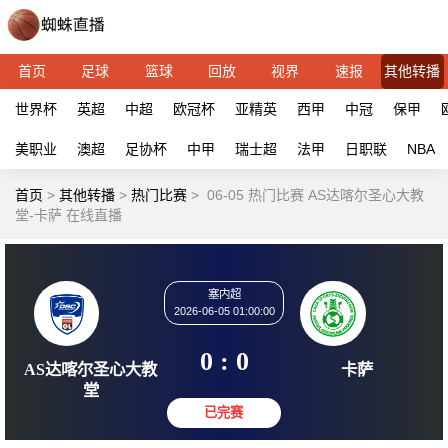
首页
足球
篮球
回放
视界
速报
其他转播
世界杯
英超
中超
欧冠杯
亚精英
西甲
中冠
保甲
美职业
澳超
足协杯
中甲
瑞士超
法甲
日职联
NBA
首页
>
其他转播
>
热门比赛
>
06-05 热门比赛 AS达喀尔圣心大教
堂-卡萨 在线直播
塞内超
2026-06-05 01:00:00
0 : 0