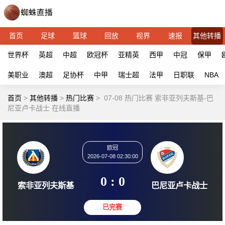
首页
足球
篮球
回放
视界
速报
其他转播
世界杯
英超
中超
欧冠杯
亚精英
西甲
中冠
保甲
美职业
澳超
足协杯
中甲
瑞士超
法甲
日职联
NBA
首页
>
其他转播
>
热门比赛
>
07-08 热门比赛 索非亚列夫斯基-巴
尼亚卢卡战士 在线直播
欧冠
2026-07-08 02:30:00
0 : 0