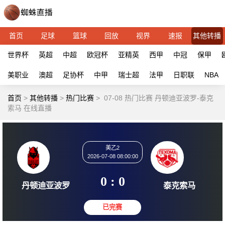
首页
足球
篮球
回放
视界
速报
其他转播
世界杯
英超
中超
欧冠杯
亚精英
西甲
中冠
保甲
美职业
澳超
足协杯
中甲
瑞士超
法甲
日职联
NBA
首页
>
其他转播
>
热门比赛
>
07-08 热门比赛 丹顿迪亚波罗-泰克
索马 在线直播
美乙2
2026-07-08 08:00:00
0 : 0