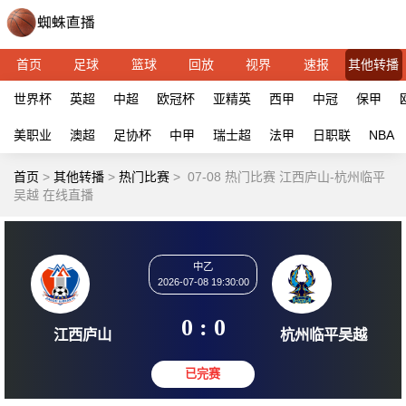
首页
足球
篮球
回放
视界
速报
其他转播
世界杯
英超
中超
欧冠杯
亚精英
西甲
中冠
保甲
美职业
澳超
足协杯
中甲
瑞士超
法甲
日职联
NBA
首页
>
其他转播
>
热门比赛
>
07-08 热门比赛 江西庐山-杭州临平
吴越 在线直播
中乙
2026-07-08 19:30:00
0 : 0