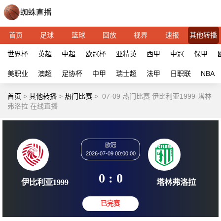
首页
足球
篮球
回放
视界
速报
其他转播
世界杯
英超
中超
欧冠杯
亚精英
西甲
中冠
保甲
美职业
澳超
足协杯
中甲
瑞士超
法甲
日职联
NBA
首页
>
其他转播
>
热门比赛
>
07-09 热门比赛 伊比利亚1999-塔林
弗洛拉 在线直播
欧冠
2026-07-09 00:00:00
0 : 0