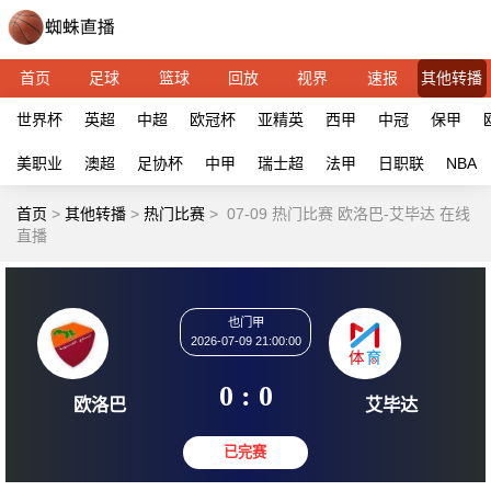
首页
足球
篮球
回放
视界
速报
其他转播
世界杯
英超
中超
欧冠杯
亚精英
西甲
中冠
保甲
美职业
澳超
足协杯
中甲
瑞士超
法甲
日职联
NBA
首页
>
其他转播
>
热门比赛
>
07-09 热门比赛 欧洛巴-艾毕达 在线
直播
也门甲
2026-07-09 21:00:00
0 : 0