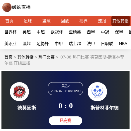
首页
足球
篮球
回放
视界
速报
其他转播
世界杯
英超
中超
欧冠杯
亚精英
西甲
中冠
保甲
美职业
澳超
足协杯
中甲
瑞士超
法甲
日职联
NBA
首页
>
其他转播
>
热门比赛
>
07-08 热门比赛 德莫因斯-斯普林菲
尔德 在线直播
美乙2
2026-07-08 08:00:00
0 : 0