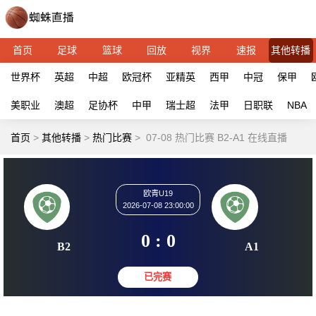
首页
足球
篮球
回放
视界
速报
其他转播
世界杯
英超
中超
欧冠杯
亚精英
西甲
中冠
保甲
美职业
澳超
足协杯
中甲
瑞士超
法甲
日职联
NBA
首页
>
其他转播
>
热门比赛
>
07-08 热门比赛 B2-A1 在线直播
欧青U19
2026-07-08 23:00:00
0 : 0
B2
A1